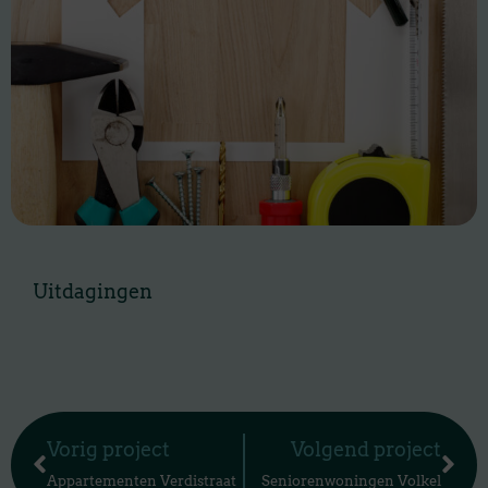
Uitdagingen
Vorige
Vo
Vorig project
Volgend project
Appartementen Verdistraat
Seniorenwoningen Volkel