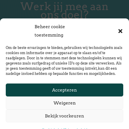
Werk jij mee aan
ons doel?
Beheer cookie
toestemming
Om de beste ervaringen te bieden, gebruiken wij technologieën zoals
Neem contact op
cookies om informatie over je apparaat op te slaan en/of te
raadplegen. Door in te stemmen met deze technologieën kunnen wij
gegevens zoals surfgedrag of unieke ID's op deze site verwerken. Als
je geen toestemming geeft of uw toestemming intrekt, kan dit een
Mail ons
nadelige invloed hebben op bepaalde functies en mogelijkheden.
lente@vastgoedvraag.nl
Accepteren
Weigeren
Bekijk voorkeuren
© 2024 Houtbouw Lente | Proudly created by
MerkBinders
and
VA for Adventure
.