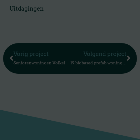
Uitdagingen
Vorige
Vo
Vorig project
Volgend project
Seniorenwoningen Volkel
19 biobased prefab woningen in Zeeland