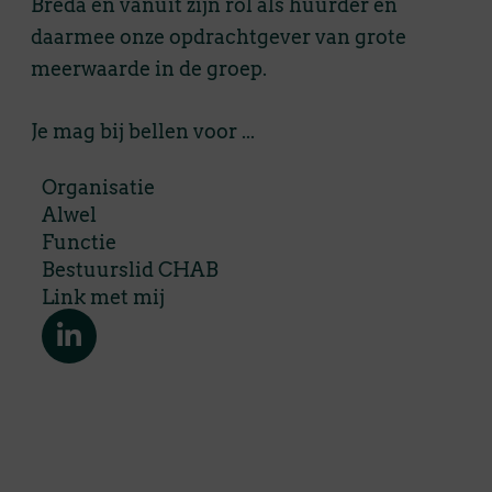
Breda en vanuit zijn rol als hu
urder en
daarmee onze opdrachtgever van grote
meerwaarde in de groep.
Je mag bij bellen voor ...
Organisatie
Alwel
Functie
Bestuurslid CHAB
Link met mij
L
i
n
k
e
d
i