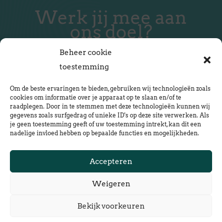
Werk jij mee aan
ons doel?
Beheer cookie
toestemming
Om de beste ervaringen te bieden, gebruiken wij technologieën zoals
Neem contact op
cookies om informatie over je apparaat op te slaan en/of te
raadplegen. Door in te stemmen met deze technologieën kunnen wij
gegevens zoals surfgedrag of unieke ID's op deze site verwerken. Als
je geen toestemming geeft of uw toestemming intrekt, kan dit een
Mail ons
nadelige invloed hebben op bepaalde functies en mogelijkheden.
lente@vastgoedvraag.nl
Accepteren
Weigeren
Bekijk voorkeuren
© 2024 Houtbouw Lente | Proudly created by
MerkBinders
and
VA for Adventure
.