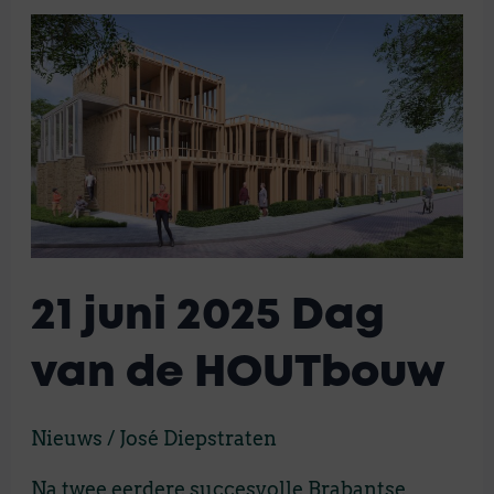
21
juni
2025
Dag
van
de
HOUTbouw
21 juni 2025 Dag
van de HOUTbouw
Nieuws
/
José Diepstraten
Na twee eerdere succesvolle Brabantse