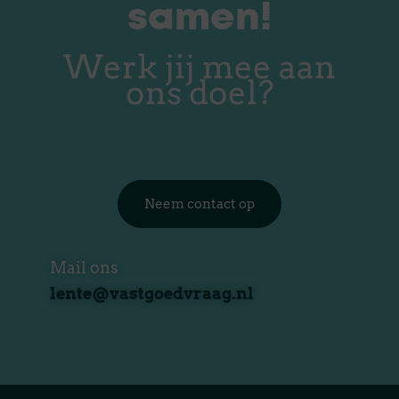
samen!
Werk jij mee aan
ons doel?
Neem contact op
Mail ons
lente@vastgoedvraag.nl