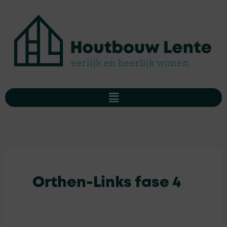
Ga
Zoek
naar
naar:
de
inhoud
Menu
Orthen-Links fase 4