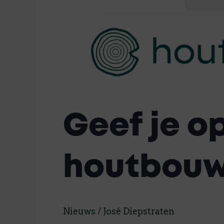
Geef je o
houtbou
Nieuws
/
José Diepstraten