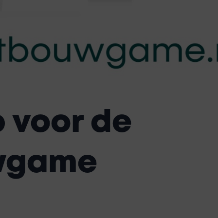
p voor de
wgame