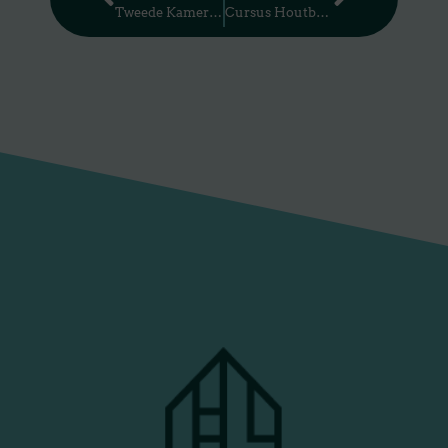
Tweede Kamer gesprek Circulair Bouwen – woensdag 28 februari 2024
Cursus Houtbouw voorWoningcorporaties