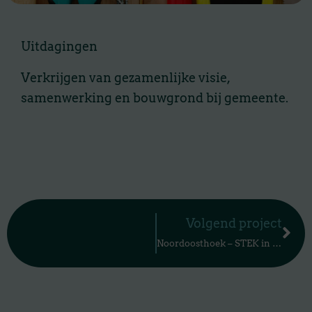
Uitdagingen
Verkrijgen van gezamenlijke visie,
samenwerking en bouwgrond bij gemeente.
Vo
Volgend project
Noordoosthoek – STEK in De Groote Wielen