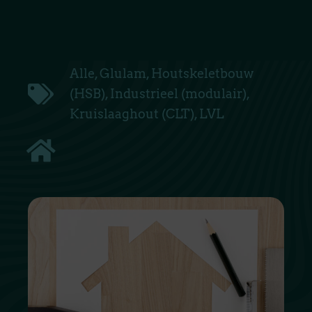
Alle
,
Glulam
,
Houtskeletbouw
(HSB)
,
Industrieel (modulair)
,
Kruislaaghout (CLT)
,
LVL