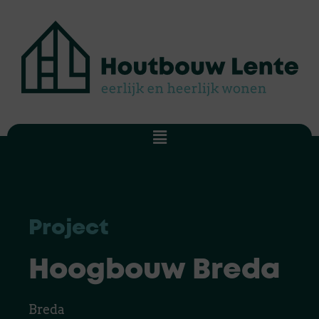
Ga
naar
de
inhoud
Menu
Project
Hoogbouw Breda
Breda