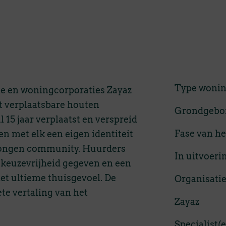
Type woni
e en woningcorporaties Zayaz
 verplaatsbare houten
Grondgebon
5 jaar verplaatst en verspreid
Fase van he
n met elk een eigen identiteit
dwongen community. Huurders
In uitvoeri
t keuzevrijheid gegeven en een
het ultieme thuisgevoel. De
Organisati
te vertaling van het
Zayaz
Specialist(