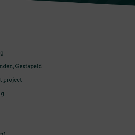
ng
den, Gestapeld
t project
ng
e
en)