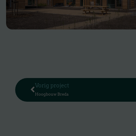
Vorige
Vorig project
Hoogbouw Breda