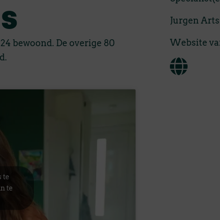
us
Jurgen Arts
Website van
024 bewoond. De overige 80
d.
 te
n te