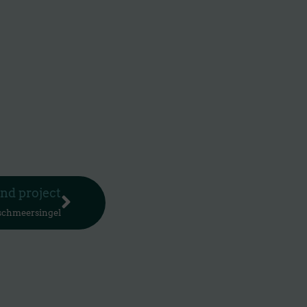
Volgende
nd project
schmeersingel